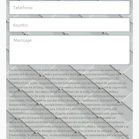
De conformidad con lo establecido por las normativas vigentes en materia de
protección de datos, los datos personales facilitados voluntariamente por el
usuario a través del presente formulario serán tratados por COMUNIDADES
COMILLAS S.L. como responsable del tratamiento, con la finalidad de gestionar su
participación en el blog, siendo conservados mientras no nos solicite la supresión
de la información. Sus datos se harán públicos en la web, siendo accesibles a
cualquier usuario de esta. La base legitimadora será el consentimiento del propio
interesado. Puede ejercer sus derechos de acceso, rectificación, limitación de
tratamiento, supresión, portabilidad y oposición al tratamiento de sus datos de
carácter personal dirigiéndose a CALLE LAS INFANTAS 10 39520 COMILLAS
CANTABRIA o mediante escrito dirigido a admon.comillas@gmail.com, para más
información al respecto, puede consultar nuestra política de privacidad en
www.comunidadescomillas.com Le avisamos de su derecho a retirar, en cualquier
momento, el consentimiento prestado para tratar sus datos, sin que ello afecte a la
licitud del tratamiento basado en el consentimiento previo a su retirada.
Finalmente, le recordamos, su derecho a presentar una reclamación ante la Agencia